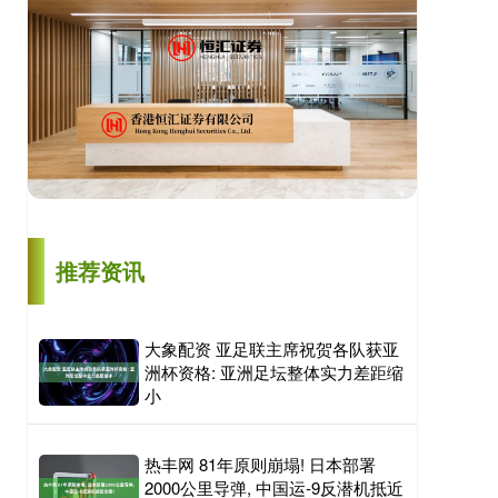
推荐资讯
大象配资 亚足联主席祝贺各队获亚
洲杯资格: 亚洲足坛整体实力差距缩
小
热丰网 81年原则崩塌! 日本部署
2000公里导弹, 中国运-9反潜机抵近