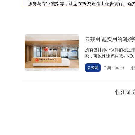
服务与专业的指导，让您在投资道路上稳步前行。选
云燚网 超实用的5款
所有设计师小伙伴们看过来
家，可以速速码住哦~ NO.
日期：06-21
来
云燚网
恒汇证