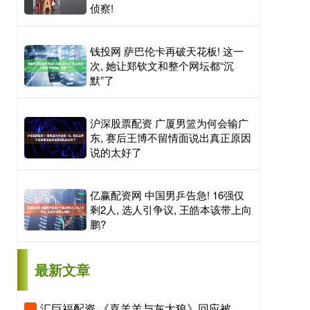
侦察!
钱投网 萨巴伦卡再破天花板! 这一
次, 她让郑钦文和整个网坛都“沉
默”了
沪深股票配资 广厦男篮为何会输广
东, 赛后王博不留情面说出真正原因
说的太好了
亿赢配资网 中国男乒告急! 16强仅
剩2人, 选人引争议, 王皓本该带上向
鹏?
最新文章
汇巨福配资 《喜羊羊与灰太狼》回应被指擦边