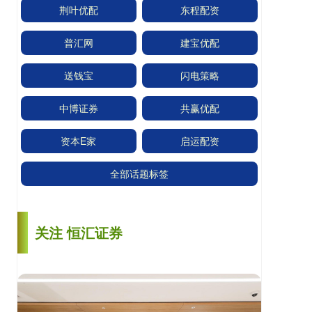
荆叶优配
东程配资
普汇网
建宝优配
送钱宝
闪电策略
中博证券
共赢优配
资本E家
启运配资
全部话题标签
关注 恒汇证券