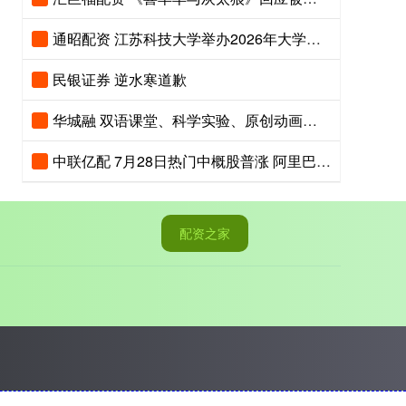
通昭配资 江苏科技大学举办2026年大学生江豚保护夏令营
民银证券 逆水寒道歉
华城融 双语课堂、科学实验、原创动画齐上阵，京港地铁安全课堂趣味开讲
中联亿配 7月28日热门中概股普涨 阿里巴巴涨2.56%，拼多多涨2.65%
配资之家