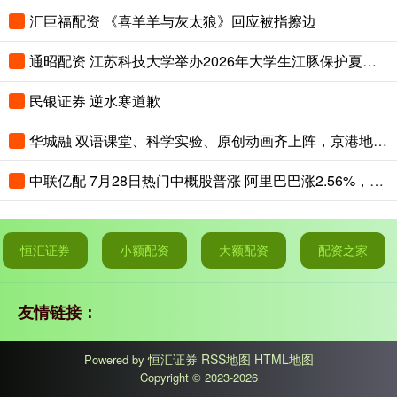
汇巨福配资 《喜羊羊与灰太狼》回应被指擦边
通昭配资 江苏科技大学举办2026年大学生江豚保护夏令营
民银证券 逆水寒道歉
华城融 双语课堂、科学实验、原创动画齐上阵，京港地铁安全课堂趣味开讲
中联亿配 7月28日热门中概股普涨 阿里巴巴涨2.56%，拼多多涨2.65%
恒汇证券
小额配资
大额配资
配资之家
友情链接：
恒汇证券
RSS地图
HTML地图
Powered by
Copyright
© 2023-2026