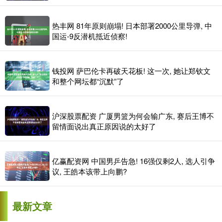
热丰网 81年原则崩塌! 日本部署2000公里导弹, 中
国运-9反潜机抵近侦察!
钱投网 萨巴伦卡再破天花板! 这一次, 她让郑钦文
和整个网坛都“沉默”了
沪深股票配资 广厦男篮为何会输广东, 赛后王博不
留情面说出真正原因说的太好了
亿赢配资网 中国男乒告急! 16强仅剩2人, 选人引争
议, 王皓本该带上向鹏?
最新文章