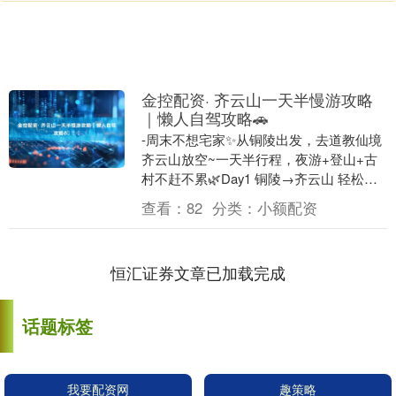
金控配资· 齐云山一天半慢游攻略
｜懒人自驾攻略🚗
-周末不想宅家✨从铜陵出发，去道教仙境
齐云山放空~一天半行程，夜游+登山+古
村不赶不累🌿Day1 铜陵→齐云山 轻松夜
游下午从铜陵自驾出发全程2.5h高速，路
查看：
82
分类：
小额配资
况....
恒汇证券文章已加载完成
话题标签
我要配资网
趣策略