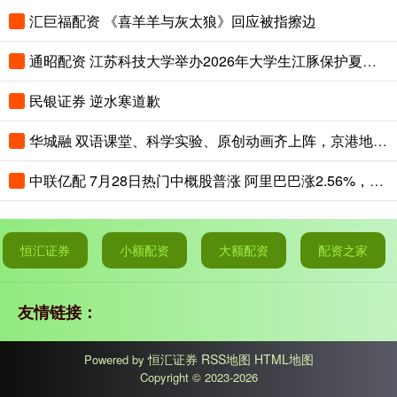
汇巨福配资 《喜羊羊与灰太狼》回应被指擦边
通昭配资 江苏科技大学举办2026年大学生江豚保护夏令营
民银证券 逆水寒道歉
华城融 双语课堂、科学实验、原创动画齐上阵，京港地铁安全课堂趣味开讲
中联亿配 7月28日热门中概股普涨 阿里巴巴涨2.56%，拼多多涨2.65%
恒汇证券
小额配资
大额配资
配资之家
友情链接：
恒汇证券
RSS地图
HTML地图
Powered by
Copyright
© 2023-2026