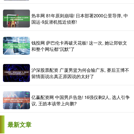
热丰网 81年原则崩塌! 日本部署2000公里导弹, 中
国运-9反潜机抵近侦察!
钱投网 萨巴伦卡再破天花板! 这一次, 她让郑钦文
和整个网坛都“沉默”了
沪深股票配资 广厦男篮为何会输广东, 赛后王博不
留情面说出真正原因说的太好了
亿赢配资网 中国男乒告急! 16强仅剩2人, 选人引争
议, 王皓本该带上向鹏?
最新文章