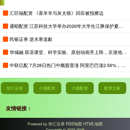
汇巨福配资 《喜羊羊与灰太狼》回应被指擦边
通昭配资 江苏科技大学举办2026年大学生江豚保护夏令营
民银证券 逆水寒道歉
华城融 双语课堂、科学实验、原创动画齐上阵，京港地铁安全课堂趣味开讲
中联亿配 7月28日热门中概股普涨 阿里巴巴涨2.56%，拼多多涨2.65%
恒汇证券
小额配资
大额配资
配资之家
友情链接：
恒汇证券
RSS地图
HTML地图
Powered by
Copyright
© 2023-2026