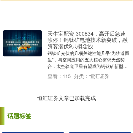
天牛宝配资 300834，高开后急速
涨停！钙钛矿电池技术新突破，融
资客潜伏9只概念股
钙钛矿光伏的几项关键性能几乎“为轨道而
生”，与空间应用的五大核心需求天然契
合，太空轨道卫星有望成为钙钛矿新型应
用领域。 星辉环材股权转让，股价涨停 3
查看：
115
分类：
恒汇证券
月31日早....
恒汇证券文章已加载完成
话题标签