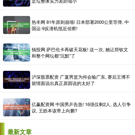
足坛整体实力差距缩小
热丰网 81年原则崩塌! 日本部署2000公里导弹, 中
国运-9反潜机抵近侦察!
钱投网 萨巴伦卡再破天花板! 这一次, 她让郑钦文
和整个网坛都“沉默”了
沪深股票配资 广厦男篮为何会输广东, 赛后王博不
留情面说出真正原因说的太好了
亿赢配资网 中国男乒告急! 16强仅剩2人, 选人引争
议, 王皓本该带上向鹏?
最新文章