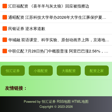
汇巨福配资 《喜羊羊与灰太狼》回应被指擦边
通昭配资 江苏科技大学举办2026年大学生江豚保护夏令营
民银证券 逆水寒道歉
华城融 双语课堂、科学实验、原创动画齐上阵，京港地铁安全课堂趣味开讲
中联亿配 7月28日热门中概股普涨 阿里巴巴涨2.56%，拼多多涨2.65%
恒汇证券
小额配资
大额配资
配资之家
友情链接：
恒汇证券
RSS地图
HTML地图
Powered by
Copyright
© 2023-2026