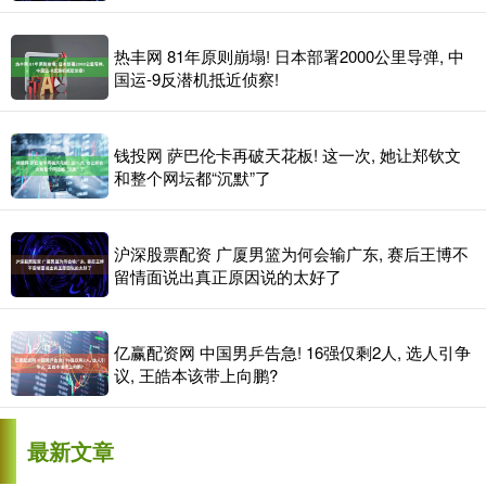
热丰网 81年原则崩塌! 日本部署2000公里导弹, 中
国运-9反潜机抵近侦察!
钱投网 萨巴伦卡再破天花板! 这一次, 她让郑钦文
和整个网坛都“沉默”了
沪深股票配资 广厦男篮为何会输广东, 赛后王博不
留情面说出真正原因说的太好了
亿赢配资网 中国男乒告急! 16强仅剩2人, 选人引争
议, 王皓本该带上向鹏?
最新文章