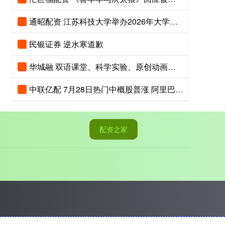
通昭配资 江苏科技大学举办2026年大学生江豚保护夏令营
民银证券 逆水寒道歉
华城融 双语课堂、科学实验、原创动画齐上阵，京港地铁安全课堂趣味开讲
中联亿配 7月28日热门中概股普涨 阿里巴巴涨2.56%，拼多多涨2.65%
配资之家