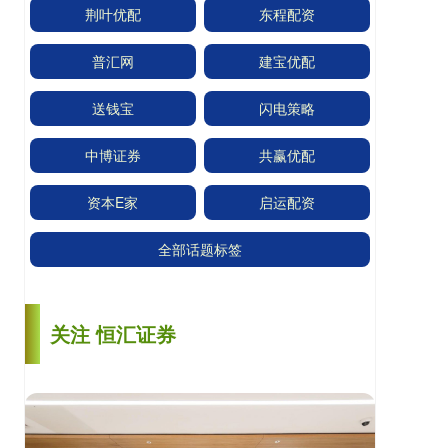
荆叶优配
东程配资
普汇网
建宝优配
送钱宝
闪电策略
中博证券
共赢优配
资本E家
启运配资
全部话题标签
关注 恒汇证券