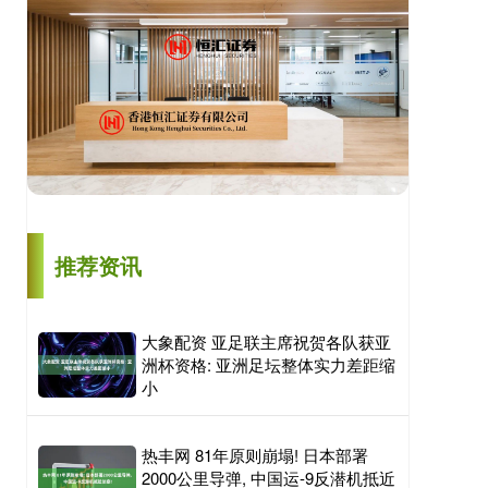
推荐资讯
大象配资 亚足联主席祝贺各队获亚
洲杯资格: 亚洲足坛整体实力差距缩
小
热丰网 81年原则崩塌! 日本部署
2000公里导弹, 中国运-9反潜机抵近