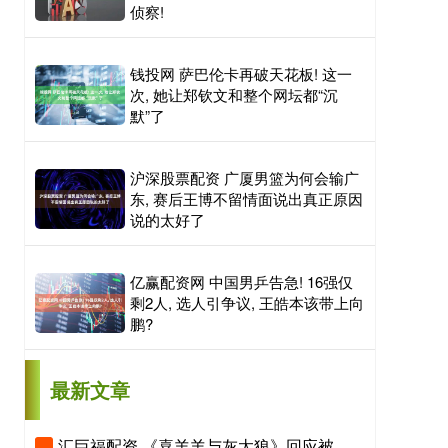
侦察!
钱投网 萨巴伦卡再破天花板! 这一
次, 她让郑钦文和整个网坛都“沉
默”了
沪深股票配资 广厦男篮为何会输广
东, 赛后王博不留情面说出真正原因
说的太好了
亿赢配资网 中国男乒告急! 16强仅
剩2人, 选人引争议, 王皓本该带上向
鹏?
最新文章
汇巨福配资 《喜羊羊与灰太狼》回应被指擦边