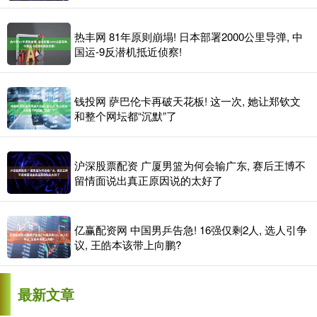
热丰网 81年原则崩塌! 日本部署2000公里导弹, 中
国运-9反潜机抵近侦察!
钱投网 萨巴伦卡再破天花板! 这一次, 她让郑钦文
和整个网坛都“沉默”了
沪深股票配资 广厦男篮为何会输广东, 赛后王博不
留情面说出真正原因说的太好了
亿赢配资网 中国男乒告急! 16强仅剩2人, 选人引争
议, 王皓本该带上向鹏?
最新文章