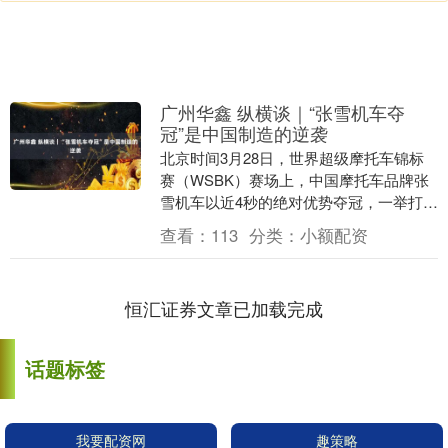
广州华鑫 纵横谈｜“张雪机车夺
冠”是中国制造的逆袭
北京时间3月28日，世界超级摩托车锦标
赛（WSBK）赛场上，中国摩托车品牌张
雪机车以近4秒的绝对优势夺冠，一举打破
了杜卡迪、雅马哈、川崎等国际豪强对该
查看：
113
分类：
小额配资
组别长达数....
恒汇证券文章已加载完成
话题标签
我要配资网
趣策略