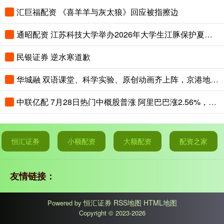
汇巨福配资 《喜羊羊与灰太狼》回应被指擦边
通昭配资 江苏科技大学举办2026年大学生江豚保护夏令营
民银证券 逆水寒道歉
华城融 双语课堂、科学实验、原创动画齐上阵，京港地铁安全课堂趣味开讲
中联亿配 7月28日热门中概股普涨 阿里巴巴涨2.56%，拼多多涨2.65%
恒汇证券
小额配资
大额配资
配资之家
友情链接：
恒汇证券
RSS地图
HTML地图
Powered by
Copyright
© 2023-2026