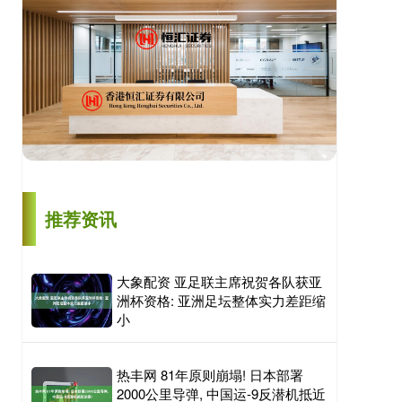
推荐资讯
大象配资 亚足联主席祝贺各队获亚
洲杯资格: 亚洲足坛整体实力差距缩
小
热丰网 81年原则崩塌! 日本部署
2000公里导弹, 中国运-9反潜机抵近