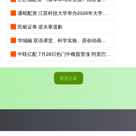
通昭配资 江苏科技大学举办2026年大学生江豚保护夏令营
民银证券 逆水寒道歉
华城融 双语课堂、科学实验、原创动画齐上阵，京港地铁安全课堂趣味开讲
中联亿配 7月28日热门中概股普涨 阿里巴巴涨2.56%，拼多多涨2.65%
配资之家