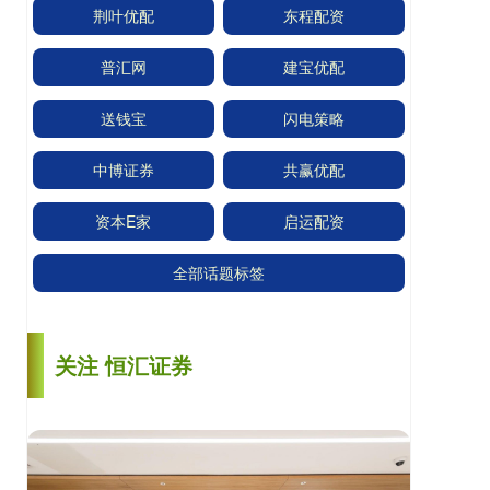
荆叶优配
东程配资
普汇网
建宝优配
送钱宝
闪电策略
中博证券
共赢优配
资本E家
启运配资
全部话题标签
关注 恒汇证券