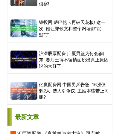
侦察!
钱投网 萨巴伦卡再破天花板! 这一
次, 她让郑钦文和整个网坛都“沉
默”了
沪深股票配资 广厦男篮为何会输广
东, 赛后王博不留情面说出真正原因
说的太好了
亿赢配资网 中国男乒告急! 16强仅
剩2人, 选人引争议, 王皓本该带上向
鹏?
最新文章
汇巨福配资 《喜羊羊与灰太狼》回应被指擦边