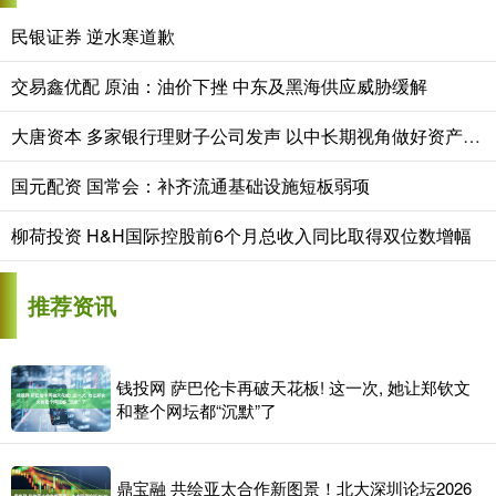
民银证券 逆水寒道歉
交易鑫优配 原油：油价下挫 中东及黑海供应威胁缓解
大唐资本 多家银行理财子公司发声 以中长期视角做好资产配置
国元配资 国常会：补齐流通基础设施短板弱项
柳荷投资 H&H国际控股前6个月总收入同比取得双位数增幅
推荐资讯
钱投网 萨巴伦卡再破天花板! 这一次, 她让郑钦文
和整个网坛都“沉默”了
鼎宝融 共绘亚太合作新图景！北大深圳论坛2026