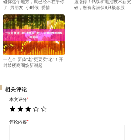
碰你这个地方，就已经不在乎你
速涨停！钙钛矿电池技术新突
了_男朋友_小时候_爱情
破，融资客潜伏9只概念股
一点金 要倚“老”更要卖“老”！开
封鼓楼商圈焕新潮起
相关评论
本文评分
*
评论内容
*