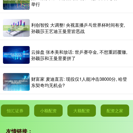
举行
利创智投 大调整! 央视直播乒乓世界杯时间有变,
孙颖莎王艺迪王曼昱皆恶战
云操盘 张本美和放话: 世乒赛夺金, 不想重蹈覆辙,
孙颖莎和王曼昱要拼了
财富家 麦迪直言: 现役仅1人能冲击38000分, 哈登
东契奇均无机会?
恒汇证券
小额配资
大额配资
配资之家
友情链接：