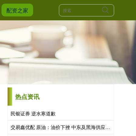
配资之家
热点资讯
民银证券 逆水寒道歉
交易鑫优配 原油：油价下挫 中东及黑海供应威胁缓解