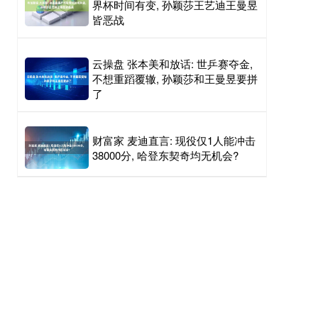
界杯时间有变, 孙颖莎王艺迪王曼昱
皆恶战
云操盘 张本美和放话: 世乒赛夺金,
不想重蹈覆辙, 孙颖莎和王曼昱要拼
了
财富家 麦迪直言: 现役仅1人能冲击
38000分, 哈登东契奇均无机会?