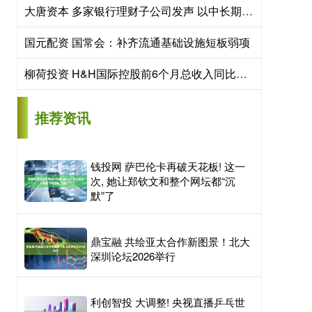
大唐资本 多家银行理财子公司发声 以中长期视角做好资产配置
国元配资 国常会：补齐流通基础设施短板弱项
柳荷投资 H&H国际控股前6个月总收入同比取得双位数增幅
推荐资讯
钱投网 萨巴伦卡再破天花板! 这一
次, 她让郑钦文和整个网坛都“沉
默”了
鼎宝融 共绘亚太合作新图景！北大
深圳论坛2026举行
利创智投 大调整! 央视直播乒乓世