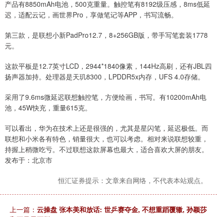
产品有8850mAh电池，500克重量。触控笔有8192级压感，8ms低延
迟，适配云记，画世界Pro，享做笔记等APP，书写流畅。
第三款，是联想小新PadPro12.7，8+256GB版，带手写笔套装1778
元。
这款平板是12.7英寸LCD，2944*1840像素，144Hz高刷，还有JBL四
扬声器加持。处理器是天玑8300，LPDDR5x内存，UFS 4.0存储。
采用了9.6ms微延迟联想触控笔，方便绘画，书写。有10200mAh电
池，45W快充，重量615克。
可以看出，华为在技术上还是很强的，尤其是星闪笔，延迟极低。而
联想和小米各有特色，销量很大，也可以考虑。相对来说联想较重，
持握上稍微吃亏。不过联想这款屏幕也最大，适合喜欢大屏的朋友。
发布于：北京市
恒汇证券提示：文章来自网络，不代表本站观点。
上一篇：
云操盘 张本美和放话: 世乒赛夺金, 不想重蹈覆辙, 孙颖莎