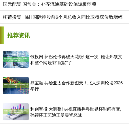
国元配资 国常会：补齐流通基础设施短板弱项
柳荷投资 H&H国际控股前6个月总收入同比取得双位数增幅
推荐资讯
钱投网 萨巴伦卡再破天花板! 这一次, 她让郑钦文
和整个网坛都“沉默”了
鼎宝融 共绘亚太合作新图景！北大深圳论坛2026
举行
利创智投 大调整! 央视直播乒乓世界杯时间有变,
孙颖莎王艺迪王曼昱皆恶战