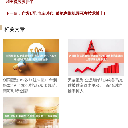
和王曼昱要拼了
下一篇：
广发E配 电车时代, 请把内燃机焊死在技术墙上!
相关文章
创同配资 82岁菲舰冲撞11年新
天猫配资 全是细节! 多纳鲁马点
锐054A! 4200吨战舰极限规避,
球被球童偷走纸条: 上面预测准
南海对峙险撞!
确率惊人