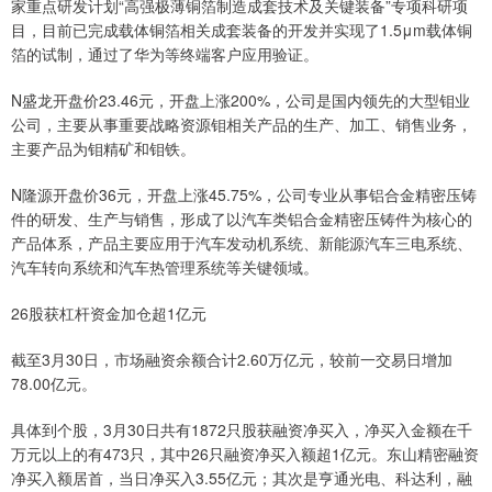
家重点研发计划“高强极薄铜箔制造成套技术及关键装备”专项科研项
目，目前已完成载体铜箔相关成套装备的开发并实现了1.5μm载体铜
箔的试制，通过了华为等终端客户应用验证。
N盛龙开盘价23.46元，开盘上涨200%，公司是国内领先的大型钼业
公司，主要从事重要战略资源钼相关产品的生产、加工、销售业务，
主要产品为钼精矿和钼铁。
N隆源开盘价36元，开盘上涨45.75%，公司专业从事铝合金精密压铸
件的研发、生产与销售，形成了以汽车类铝合金精密压铸件为核心的
产品体系，产品主要应用于汽车发动机系统、新能源汽车三电系统、
汽车转向系统和汽车热管理系统等关键领域。
26股获杠杆资金加仓超1亿元
截至3月30日，市场融资余额合计2.60万亿元，较前一交易日增加
78.00亿元。
具体到个股，3月30日共有1872只股获融资净买入，净买入金额在千
万元以上的有473只，其中26只融资净买入额超1亿元。东山精密融资
净买入额居首，当日净买入3.55亿元；其次是亨通光电、科达利，融