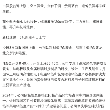
白酒股普遍上涨，皇台酒业、金种子酒、贵州茅台、迎驾贡酒等涨幅
居前。
商业航天概念大幅拉升，邵阳液压“20cm”涨停，巨力索具、拓日新
能、再升科技等涨停。
新股速递：3只新股今日上市
今日3只新股同日上市，分别是科创板的N泰金、深市主板的N盛龙、
北交所的N隆源。
N泰金开盘价49元，开盘上涨86.45%，公司专注于高端绿色电解成套
装备、钛电极以及金属玻璃封接制品的研发、设计、生产及销售，是
国际上可提供高性能电子电路铜箔和极薄锂电铜箔生产线整体解决方
案的龙头企业，是国内贵金属钛电极复合材料及电子封接玻璃材料的
主要研发生产基地。
2024年，公司阴极辊及铜箔钛阳极产品的市场占有率均位居国内第
一。针对我国芯片封装用极薄载体铜箔、高频高速电路用超低轮廓铜
箔等高端铜箔生产的“卡脖子”关键装备问题，公司牵头承担科技部国