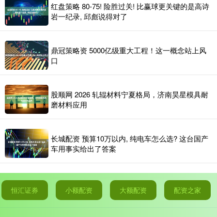
红盘策略 80-75! 险胜过关! 比赢球更关键的是高诗
岩一纪录, 邱彪说得对了
鼎冠策略资 5000亿级重大工程！这一概念站上风
口
股顺网 2026 轧辊材料宁夏格局，济南昊星模具耐
磨材料应用
长城配资 预算10万以内, 纯电车怎么选? 这台国产
车用事实给出了答案
恒汇证券
小额配资
大额配资
配资之家