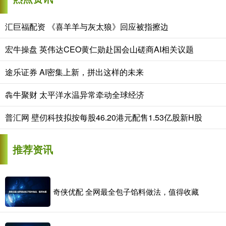
汇巨福配资 《喜羊羊与灰太狼》回应被指擦边
宏牛操盘 英伟达CEO黄仁勋赴国会山磋商AI相关议题
途乐证券 AI密集上新，拼出这样的未来
犇牛聚财 太平洋水温异常牵动全球经济
普汇网 壁仞科技拟按每股46.20港元配售1.53亿股新H股
推荐资讯
奇侠优配 全网最全包子馅料做法，值得收藏