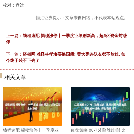
校对：盘达
恒汇证券提示：文章来自网络，不代表本站观点。
上一篇：
钱程速配 揭秘涨停丨一季度业绩创新高，超5亿资金封涨
停
下一篇：
搭档网 难怪林孝埈要换国籍! 黄大宪连队友都不放过, 如
今终于装不下去了
相关文章
钱程速配 揭秘涨停丨一季度业
红盘策略 80-75! 险胜过关! 比