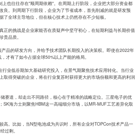
制上也往往存在"顺周期依赖"。在周期上行阶段，企业把大部分资金都
改良。到周期下行阶段，企业为了节省成本，首先削减的就是研发预
据了全球主导地位，但在核心技术上仍然存在不少短板。
真正的挑战是企业家能否在质疑声中坚守初心，在短期利益与长期价值
珍贵品质。
项产品的研发方向，并给予技术团队长期投入的决策权。即使在2022年
线，才有了如今占据全球50%以上产能的格局。
，在行业低谷期加大基础研究投入，在景气期聚焦技术应用转化。当行业
上取得突破的企业，将在行业复苏时获得更大的市场份额和更高的利润
存储赛道，却走出不同路径，核心在于精准的战略定位。三星电子的优
；SK海力士则聚焦HBM这一高端细分市场，以MR-MUF工艺差异化取
高。比如，当N型电池成为共识时，所有企业对TOPCon技术产品一
已经过剩。