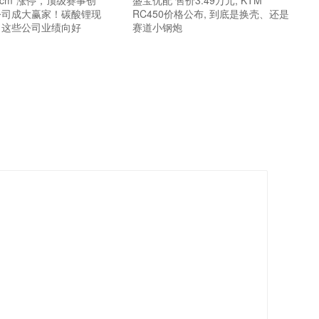
0cm”涨停，顶级赛事创
盛宝优配 售价3.49万元, KTM
公司成大赢家！碳酸锂现
RC450价格公布, 到底是换壳、还是
，这些公司业绩向好
赛道小钢炮