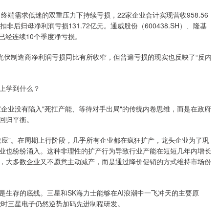
终端需求低迷的双重压力下持续亏损，22家企业合计实现营收958.56
非后归母净利润亏损131.72亿元。通威股份（600438.SH）、隆基
头企业已经连续10个季度净亏损。
光伏制造商净利润亏损同比有所收窄，但普遍亏损的现实也反映了“反内
上学到什么？
家企业没有陷入"死扛产能、等待对手出局"的传统内卷思维，而是在政府
回归平衡。
效应”。在周期上行阶段，几乎所有企业都在疯狂扩产，龙头企业为了巩
业也纷纷涌入。这种非理性的扩产行为导致行业产能在短短几年内增长
，大多数企业又不愿意主动减产，而是通过降价促销的方式维持市场份
是生存的底线。三星和SK海力士能够在AI浪潮中一飞冲天的主要原
难时三星电子仍然逆势加码先进制程研发。