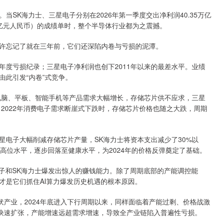
SK海力士、三星电子分别在2026年第一季度交出净利润40.35万亿
167亿元人民币）的成绩单时，整个半导体行业都为之震撼。
或许忘记了就在三年前，它们还深陷内卷与亏损的泥潭。
韩企年度亏损纪录；三星电子净利润也创下2011年以来的最差水平。业绩
此引发“内卷”式竞争。
，电脑、平板、智能手机等产品需求大幅增长，存储芯片供不应求，三星
2022年消费电子需求断崖式下跌时，存储芯片价格也随之大跌，周期
星电子大幅削减存储芯片产量，SK海力士将资本支出减少了30%以
3周高位水平，逐步回落至健康水平，为2024年的价格反弹奠定了基础。
电子和SK海力士爆发出惊人的赚钱能力。除了周期底部的产能调控能
才是它们抓住AI算力爆发历史机遇的根本原因。
伏产业，2024年底进入下行周期以来，同样面临着产能过剩、价格战激
下快速扩张，产能增速远超需求增速，导致全产业链陷入普遍性亏损。