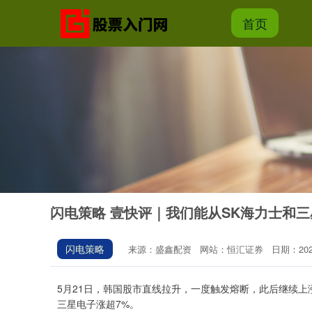
首页
闪电策略 壹快评｜我们能从SK海力士和
闪电策略
来源：盛鑫配资
网站：恒汇证券
日期：2026-
5月21日，韩国股市直线拉升，一度触发熔断，此后继续上
三星电子涨超7%。