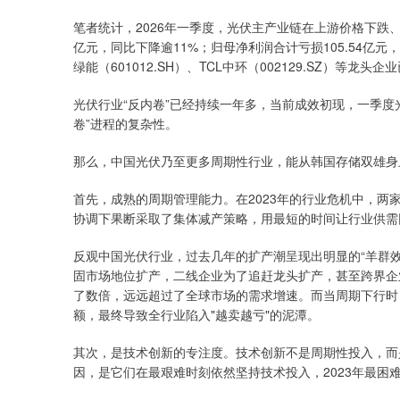
笔者统计，2026年一季度，光伏主产业链在上游价格下跌、
亿元，同比下降逾11%；归母净利润合计亏损105.54亿元，扣
绿能（601012.SH）、TCL中环（002129.SZ）等龙
光伏行业“反内卷”已经持续一年多，当前成效初现，一季度
卷”进程的复杂性。
那么，中国光伏乃至更多周期性行业，能从韩国存储双雄身
首先，成熟的周期管理能力。在2023年的行业危机中，两
协调下果断采取了集体减产策略，用最短的时间让行业供需
反观中国光伏行业，过去几年的扩产潮呈现出明显的“羊群
固市场地位扩产，二线企业为了追赶龙头扩产，甚至跨界企
了数倍，远远超过了全球市场的需求增速。而当周期下行时
额，最终导致全行业陷入"越卖越亏"的泥潭。
其次，是技术创新的专注度。技术创新不是周期性投入，而
因，是它们在最艰难时刻依然坚持技术投入，2023年最困