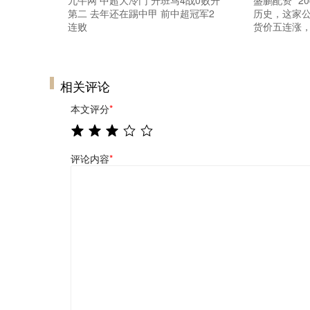
九牛网 中超大冷门 升班马4战0败升
盛鹏配资 “2
第二 去年还在踢中甲 前中超冠军2
历史，这家
连败
货价五连涨
相关评论
本文评分
*
评论内容
*