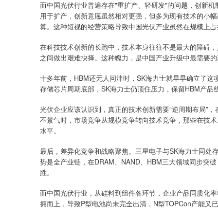
而中国光伏行业普遍存在"重扩产、轻研发"的问题，创新机
用于扩产，创新意愿虽然相对更强，但多为现有技术的小幅
算。这种短视的经营策略导致中国光伏产业虽然在规模上占
在科技技术创新的长跑中，技术本身往往不是最大的障碍，
之间做出艰难抉择。这种魄力，是中国产业升级中最需要的
十多年前，HBM还无人问津时，SK海力士就早早确立了这
存储芯片周期底部，SK海力士仍顶住压力，保留HBM产品
光伏企业应该认识到，真正的技术创新需要“逆周期布局”
不景气时，市场竞争从规模竞争转向技术竞争，那些在技术
水平。
最后，差异化竞争和战略聚焦。三星电子与SK海力士同处
势是全产业链，在DRAM、NAND、HBM三大领域同步突破
胜。
而中国光伏行业，从硅料到组件各环节，企业产品同质化率较
拥而上，导致P型电池尚未完全出清，N型TOPCon产能又