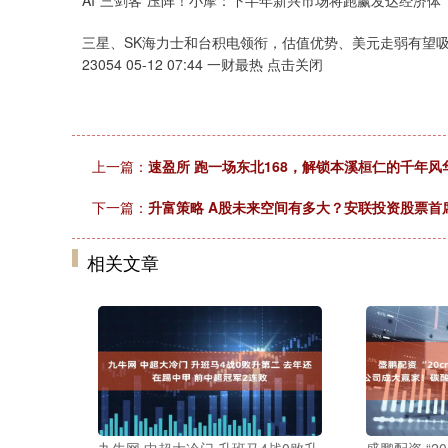
AI“三剑客”压阵！小摩：下半年新兴市场将跑赢发达经济体
三星、SK海力士和台积电领衔，估值优势、美元走弱有望
23054 05-12 07:44 一财最热 点击关闭
上一篇：
速盈所 跑一场东北168，解锁本溪桓仁的千年风
下一篇：
升富策略 A股未来空间有多大？安联投资股票首
相关文章