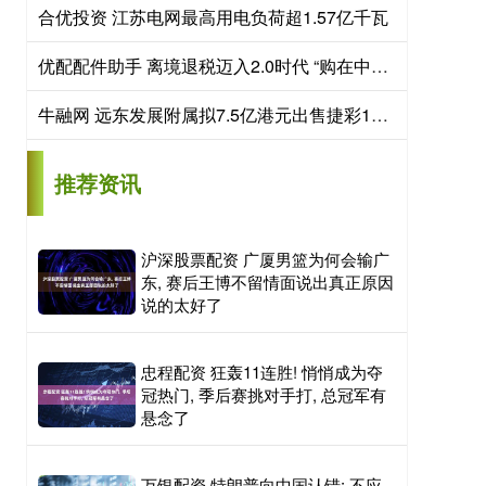
合优投资 江苏电网最高用电负荷超1.57亿千瓦
优配配件助手 离境退税迈入2.0时代 “购在中国”名片越擦越亮
牛融网 远东发展附属拟7.5亿港元出售捷彩100%股权
推荐资讯
沪深股票配资 广厦男篮为何会输广
东, 赛后王博不留情面说出真正原因
说的太好了
忠程配资 狂轰11连胜! 悄悄成为夺
冠热门, 季后赛挑对手打, 总冠军有
悬念了
万银配资 特朗普向中国认错: 不应