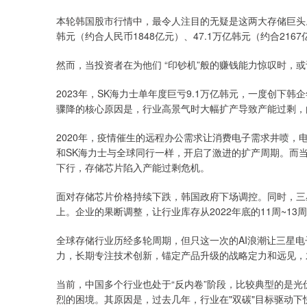
本轮韩国股市行情中，最令人注目的无疑是这两大存储巨头。当
韩元（约合人民币1848亿元）、47.1万亿韩元（约合2
然而，当投资者在为他们 “印钞机”般的赚钱能力惊叹时，
2023年，SK海力士单年度巨亏9.1万亿韩元，一度创下
骤降的核心原因是，行业高景气时大幅扩产导致产能过剩，由
2020年，疫情催生的远程办公需求让消费电子需求井喷
和SK海力士与全球同行一样，开启了激进的扩产周期。而当
下行，存储芯片陷入产能过剩危机。
面对存储芯片价格持续下跌，韩国政府下场调控。同时，三
上。企业的果断调整，让行业库存从2022年底的11周~1
全球存储行业历经多轮周期，但只这一次的AI浪潮让三星
力，长期专注技术创新，锚定产品升级的战略定力和远见，
当前，中国多个行业也处于“反内卷”阶段，比较典型的是光
烈的困境。其原因是，过去几年，行业在"双碳"目标驱动