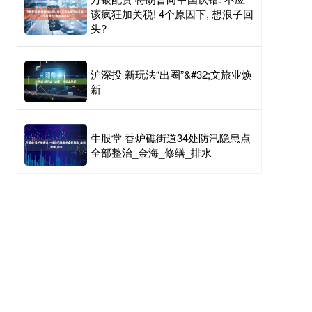
该疯狂加关税! 4个原因下, 想浪子回
头?
沪深投 新玩法“出圈”&#32;文旅业焕
新
牛股堂 香炉礁街道34处防汛隐患点
全部整治_金海_修缮_排水