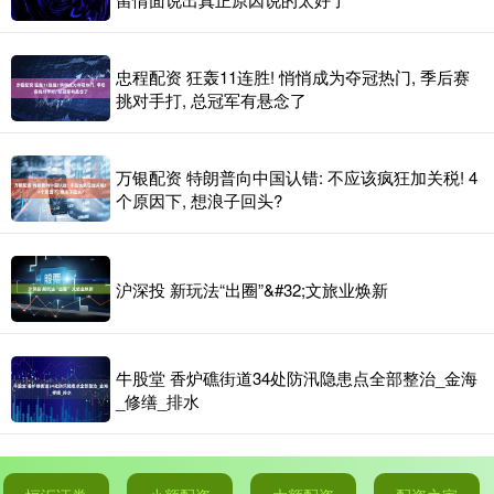
忠程配资 狂轰11连胜! 悄悄成为夺冠热门, 季后赛
挑对手打, 总冠军有悬念了
万银配资 特朗普向中国认错: 不应该疯狂加关税! 4
个原因下, 想浪子回头?
沪深投 新玩法“出圈”&#32;文旅业焕新
牛股堂 香炉礁街道34处防汛隐患点全部整治_金海
_修缮_排水