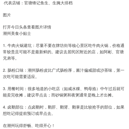
·代表店铺：官塘锋记鱼生、生腌大排档
图片
打开今日头条查看图片详情
潮州美食小贴士
1. 牛肉火锅避坑：尽量不要在牌坊街等核心景区吃牛肉火锅，价格通
常较贵且可能不是最新鲜的。建议去居民区附近的店，如阿彬、官塘
兄弟等。
2. 肠粉口味：潮州肠粉皮比广式肠粉厚，酱汁偏咸甜或沙茶味，第一
次吃可能需要适应。
3. 用餐时间：很多地道的小吃店（如咸水粿、鸭母捻）中午过后就可
能卖完收摊，建议早点去；而砂锅粥和夜粥通常是晚上才出摊。
4. 卤鹅部位：点卤鹅时，鹅肝、鹅肾、鹅掌是比较抢手的部位，如果
想吃记得提前预订或早点去。
在潮州玩得舒畅、吃得开心！