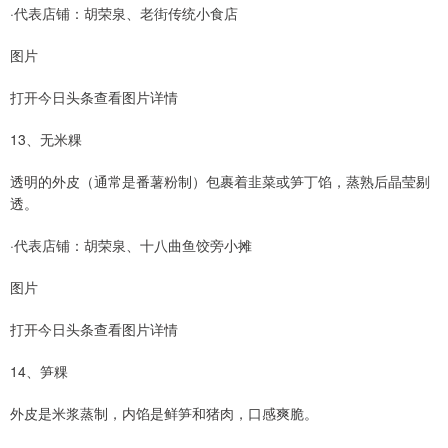
·代表店铺：胡荣泉、老街传统小食店
图片
打开今日头条查看图片详情
13、无米粿
透明的外皮（通常是番薯粉制）包裹着韭菜或笋丁馅，蒸熟后晶莹剔
透。
·代表店铺：胡荣泉、十八曲鱼饺旁小摊
图片
打开今日头条查看图片详情
14、笋粿
外皮是米浆蒸制，内馅是鲜笋和猪肉，口感爽脆。