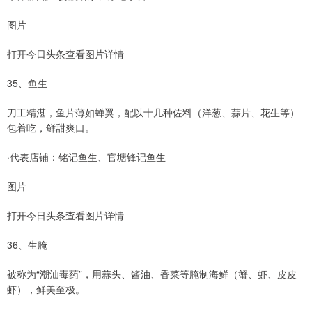
图片
打开今日头条查看图片详情
35、鱼生
刀工精湛，鱼片薄如蝉翼，配以十几种佐料（洋葱、蒜片、花生等）
包着吃，鲜甜爽口。
·代表店铺：铭记鱼生、官塘锋记鱼生
图片
打开今日头条查看图片详情
36、生腌
被称为“潮汕毒药”，用蒜头、酱油、香菜等腌制海鲜（蟹、虾、皮皮
虾），鲜美至极。