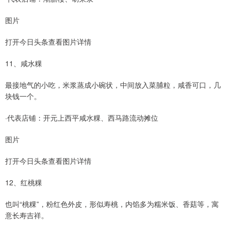
图片
打开今日头条查看图片详情
11、咸水粿
最接地气的小吃，米浆蒸成小碗状，中间放入菜脯粒，咸香可口，几
块钱一个。
·代表店铺：开元上西平咸水粿、西马路流动摊位
图片
打开今日头条查看图片详情
12、红桃粿
也叫“桃粿”，粉红色外皮，形似寿桃，内馅多为糯米饭、香菇等，寓
意长寿吉祥。