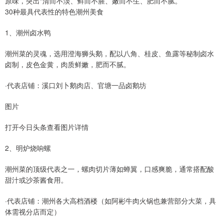
原味，突出“清而不淡、鲜而不腥、嫩而不生、肥而不腻。”
30种最具代表性的特色潮州美食
1、潮州卤水鸭
潮州菜的灵魂，选用澄海狮头鹅，配以八角、桂皮、鱼露等秘制卤水
卤制，皮色金黄，肉质鲜嫩，肥而不腻。
·代表店铺：溪口刘卜鹅肉店、官塘一品卤鹅坊
图片
打开今日头条查看图片详情
2、明炉烧响螺
潮州菜的顶级代表之一，螺肉切片薄如蝉翼，口感爽脆，通常搭配酸
甜汁或沙茶酱食用。
·代表店铺：潮州各大高档酒楼（如阿彬牛肉火锅也兼营部分大菜，具
体需视分店而定）