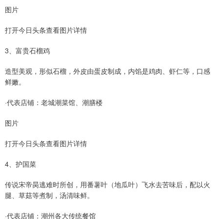
图片
打开今日头条查看图片详情
3、富贵石榴鸡
造型美观，形似石榴，外皮由蛋皮制成，内馅是鸡肉、虾仁等，口感
鲜嫩。
·代表店铺：老城潮菜馆、潮膳楼
图片
打开今日头条查看图片详情
4、护国菜
传说宋帝昺逃难时所创，用番薯叶（地瓜叶）飞水去苦味后，配以火
腿、草菇等煮制，汤清味鲜。
·代表店铺：潮州各大传统餐馆