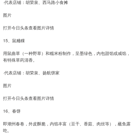
·代表店铺：胡荣泉、西马路小食摊
图片
打开今日头条查看图片详情
15、鼠粬粿
用鼠曲草（一种野草）和糯米粉制作，呈墨绿色，内包甜馅或咸馅，
有特殊草药清香。
·代表店铺：胡荣泉、扬航饼家
图片
打开今日头条查看图片详情
16、春饼
即潮州春卷，外皮酥脆，内馅丰富（豆干、香菇、肉丝等），蘸鱼露
吃。