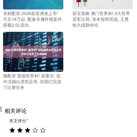
东程配资 2026款亚洲龙上市!
新宝策略 澳门世界杯! 2大世界
不足18万起, 配备专属外观套件,
亚军出局, 张本智和苦战, 王楚
搭载2.0L混动
钦大战勒布伦
微配资 晋级世界杯! 居莱尔: 也
许没踢出漂亮足球, 但我们完成
了比赛任务
相关评论
本文评分
*